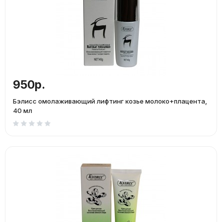
950р.
Бэлисс омолаживающий лифтинг козье молоко+плацента,
40 мл