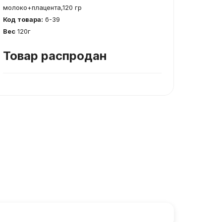
молоко+плацента,120 гр
Код товара:
б-39
Вес
120г
Товар распродан