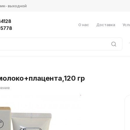
ник- выходной
4128
О нас
Доставка
Усл
05778
молоко+плацента,120 гр
нение