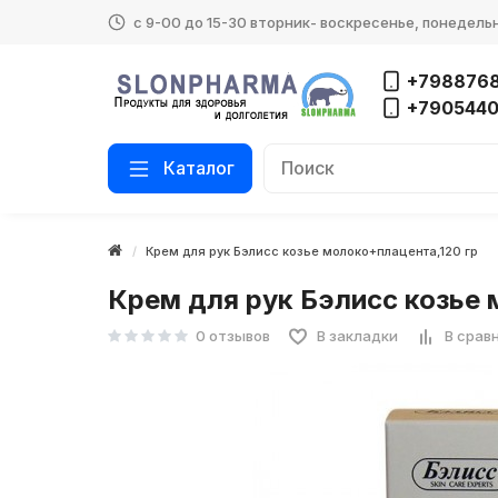
с 9-00 до 15-30 вторник- воскресенье, понедель
+7988768
+790544
Каталог
Крем для рук Бэлисс козье молоко+плацента,120 гр
Крем для рук Бэлисс козье 
0 отзывов
В закладки
В срав