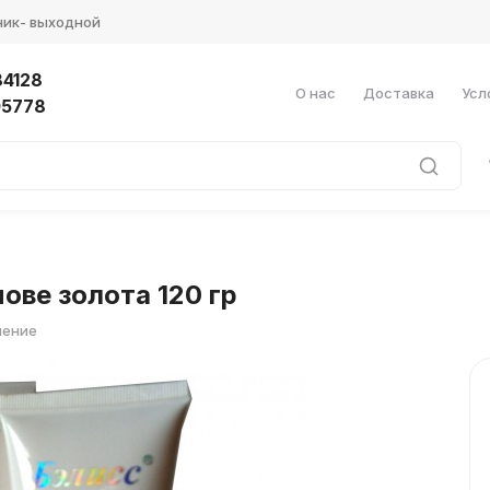
ник- выходной
4128
О нас
Доставка
Усл
05778
ове золота 120 гр
нение