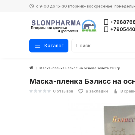
с 9-00 до 15-30 вторник- воскресенье, понедель
+7988768
+790544
Каталог
Маска-пленка Бэлисс на основе золота 120 гр
Маска-пленка Бэлисс на осн
0 отзывов
В закладки
В срав