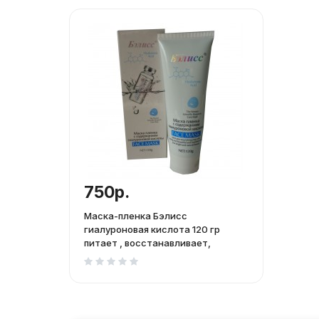
750р.
Маска-пленка Бэлисс
гиалуроновая кислота 120 гр
питает , восстанавливает,
осветляет, от морщин