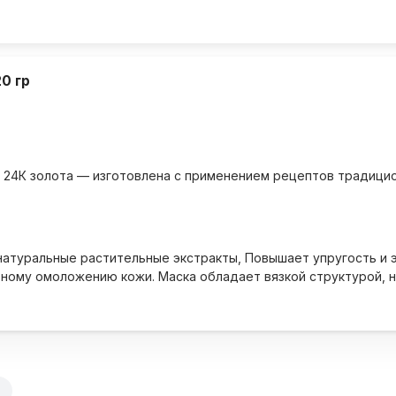
20 гр
е 24К золота — изготовлена с применением рецептов традици
и натуральные растительные экстракты, Повышает упругость и 
ному омоложению кожи. Маска обладает вязкой структурой, н