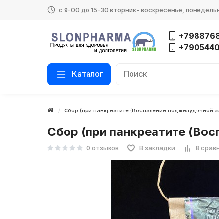
с 9-00 до 15-30 вторник- воскресенье, понедель
+7988768
+790544
Каталог
Сбор (при панкреатите (Воспаление поджелудочной 
Сбор (при панкреатите (Во
0 отзывов
В закладки
В срав