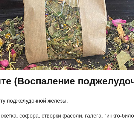
ите (Воспаление поджелудо
оту поджелудочной железы.
анжетка, софора, створки фасоли, галега, гинкго-бил