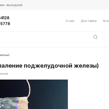
ник- выходной
4128
О нас
Доставка
Усл
05778
железы)
спаление поджелудочной железы)
нение