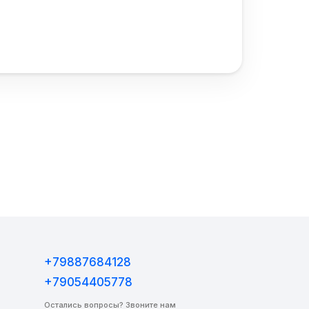
+79887684128
+79054405778
Остались вопросы? Звоните нам