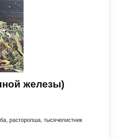
чной железы)
оба, расторопша, тысячелистник